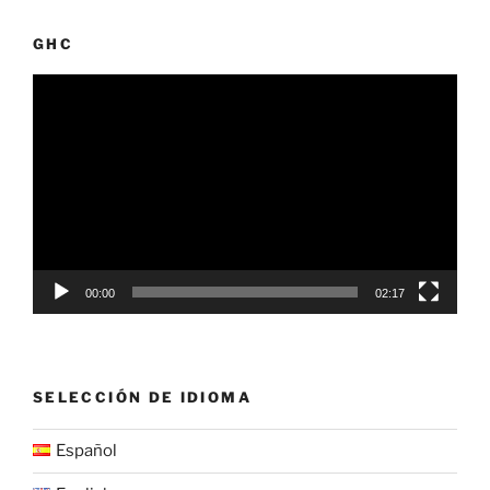
GHC
Reproductor
de
vídeo
00:00
02:17
SELECCIÓN DE IDIOMA
Español