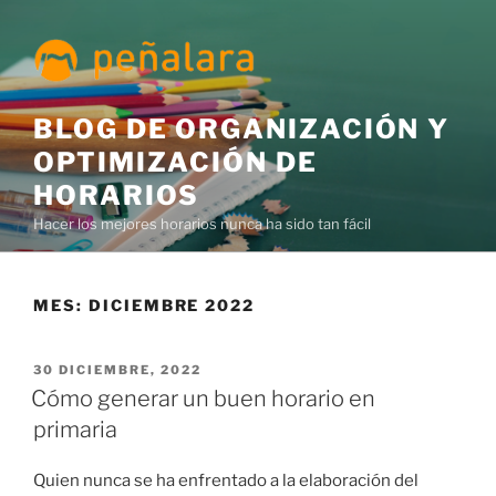
Saltar
al
contenido
BLOG DE ORGANIZACIÓN Y
OPTIMIZACIÓN DE
HORARIOS
Hacer los mejores horarios nunca ha sido tan fácil
MES:
DICIEMBRE 2022
PUBLICADO
30 DICIEMBRE, 2022
EL
Cómo generar un buen horario en
primaria
Quien nunca se ha enfrentado a la elaboración del